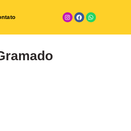
ntato
 Gramado