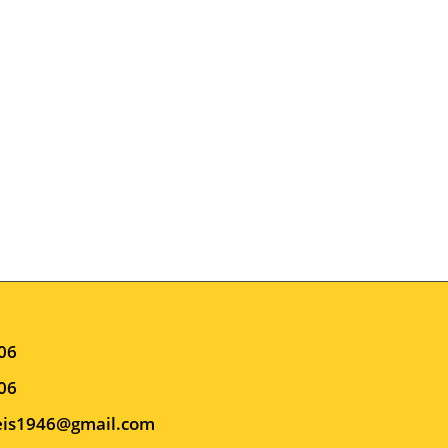
006
006
is1946@gmail.com